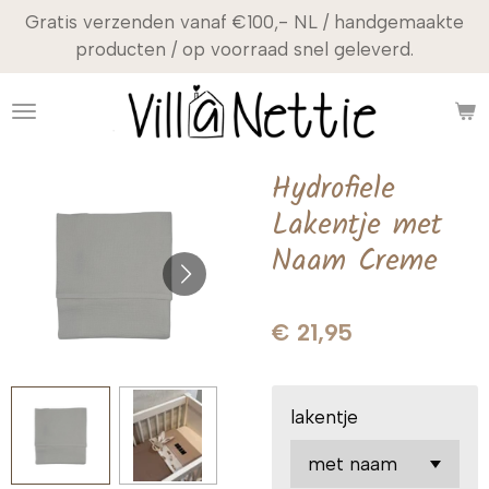
Gratis verzenden vanaf €100,- NL / handgemaakte
Ga
producten / op voorraad snel geleverd.
direct
naar
de
hoofdinhoud
Hydrofiele
Lakentje met
Naam Creme
€ 21,95
lakentje