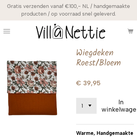
Gratis verzenden vanaf €100,- NL / handgemaakte
Ga
producten / op voorraad snel geleverd.
direct
naar
de
hoofdinhoud
Wiegdeken
Roest/Bloem
€ 39,95
In
winkelwage
Warme, Handgemaakte