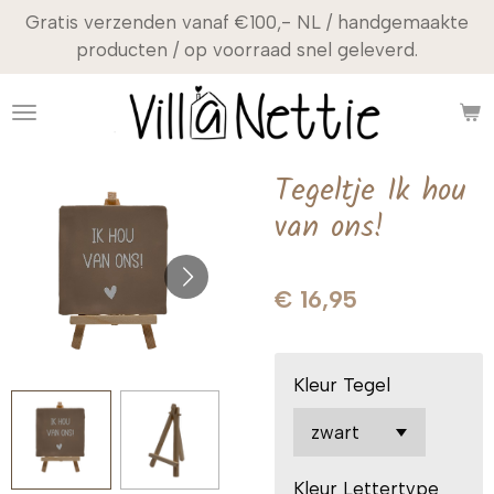
Gratis verzenden vanaf €100,- NL / handgemaakte
Ga
producten / op voorraad snel geleverd.
direct
naar
de
hoofdinhoud
Tegeltje Ik hou
van ons!
€ 16,95
Kleur Tegel
Kleur Lettertype