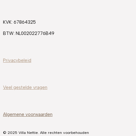
e
t
t
b
a
e
o
g
r
KVK: 67864325
o
r
e
k
a
s
BTW: NL002022776B49
m
t
Privacybeleid
Veel gestelde
vragen
Algemene voorwaarden
© 2025 Villa Nettie. Alle rechten voorbehouden