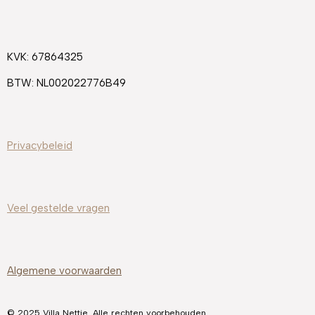
e
t
t
b
a
e
o
g
r
KVK: 67864325
o
r
e
k
a
s
BTW: NL002022776B49
m
t
Privacybeleid
Veel gestelde
vragen
Algemene voorwaarden
© 2025 Villa Nettie. Alle rechten voorbehouden