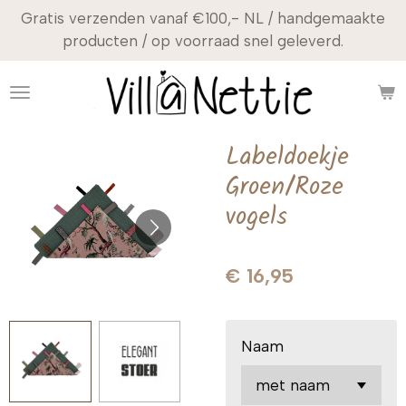
Gratis verzenden vanaf €100,- NL / handgemaakte
Ga
producten / op voorraad snel geleverd.
direct
naar
de
hoofdinhoud
Labeldoekje
Groen/Roze
vogels
€ 16,95
Naam