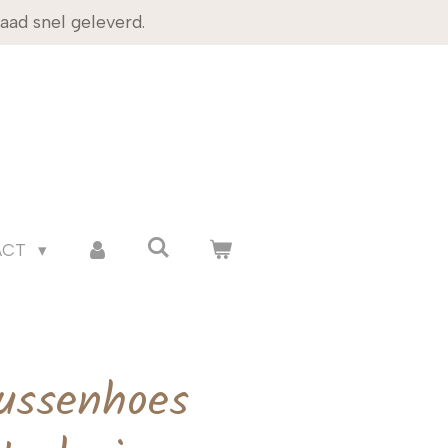
ad snel geleverd.
ACT
ussenhoes