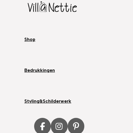
Shop
Bedrukkingen
Styling&Schilderwerk
F
I
P