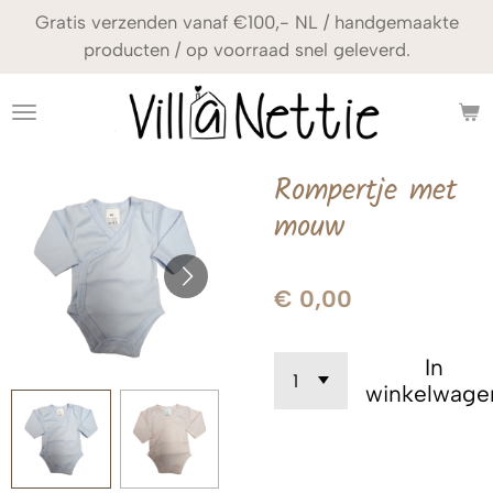
Gratis verzenden vanaf €100,- NL / handgemaakte
Ga
producten / op voorraad snel geleverd.
direct
naar
de
hoofdinhoud
Rompertje met
mouw
€ 0,00
In
winkelwage