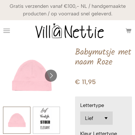
Gratis verzenden vanaf €100,- NL / handgemaakte
Ga
producten / op voorraad snel geleverd.
direct
naar
de
hoofdinhoud
Babymutsje met
naam Roze
€ 11,95
Lettertype
Kleur Lettertype