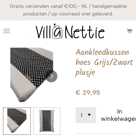
Gratis verzenden vanaf €100,- NL / handgemaakte
Ga
producten / op voorraad snel geleverd.
direct
naar
de
hoofdinhoud
Aankleedkussen
hoes Grijs/Zwart
plusje
€ 29,95
In
winkelwage