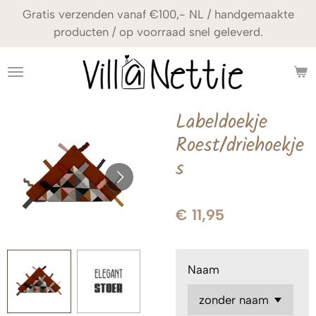
Gratis verzenden vanaf €100,- NL / handgemaakte
Ga
producten / op voorraad snel geleverd.
direct
naar
de
hoofdinhoud
Labeldoekje
Roest/driehoekje
s
€ 11,95
Naam