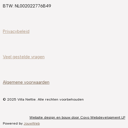
k
a
s
BTW: NL002022776B49
m
t
Privacybeleid
Veel gestelde
vragen
Algemene voorwaarden
© 2025 Villa Nettie. Alle rechten voorbehouden
Website design en bouw door Covo Webdevelopment LP
Powered by
JouwWeb