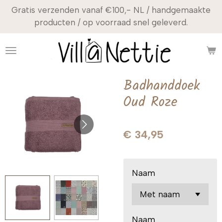
Gratis verzenden vanaf €100,- NL / handgemaakte
Ga
producten / op voorraad snel geleverd.
direct
naar
de
hoofdinhoud
Badhanddoek
Oud Roze
€ 34,95
Naam
Naam