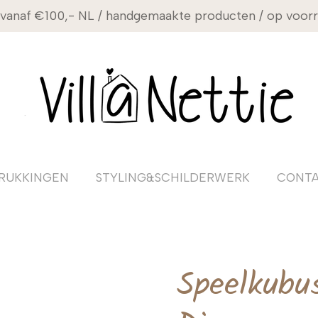
 vanaf €100,- NL / handgemaakte producten / op voorra
RUKKINGEN
STYLING&SCHILDERWERK
CONT
Speelkubu