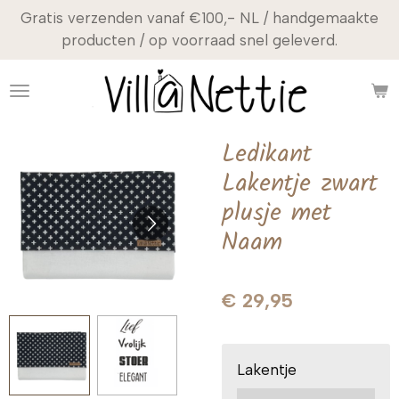
Gratis verzenden vanaf €100,- NL / handgemaakte
Ga
producten / op voorraad snel geleverd.
direct
naar
de
hoofdinhoud
Ledikant
Lakentje zwart
plusje met
Naam
€ 29,95
Lakentje